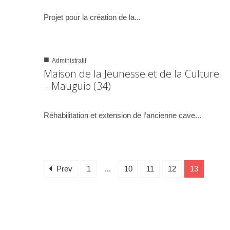
05/08/2002
Projet pour la création de la...
■
Administratif
0
1357
Maison de la Jeunesse et de la Culture
– Mauguio (34)
05/08/2002
Réhabilitation et extension de l’ancienne cave...
Prev
1
...
10
11
12
13