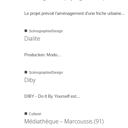
01/06/2006
Le projet prévoit l’aménagement d’une friche urbaine...
■
Scénographie/Design
0
1291
Dialite
21/09/2004
Production: Modo...
■
Scénographie/Design
0
1236
Diby
21/07/2004
DIBY - Do It By Yourself est...
■
Culturel
0
1384
Médiathèque – Marcoussis (91)