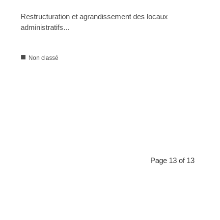
05/08/2002
Restructuration et agrandissement des locaux
administratifs...
■
Non classé
0
873
01/01/1970
Page 13 of 13