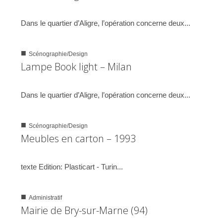
17/05/2006
Dans le quartier d’Aligre, l’opération concerne deux...
■
Scénographie/Design
0
1265
Lampe Book light – Milan
23/07/2004
Dans le quartier d’Aligre, l’opération concerne deux...
■
Scénographie/Design
0
1282
Meubles en carton – 1993
23/05/2004
texte Edition: Plasticart - Turin...
■
Administratif
0
1374
Mairie de Bry-sur-Marne (94)