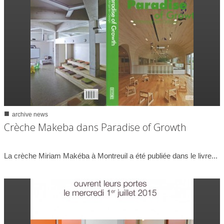
■
archive news
0
3727
Crèche Makeba dans Paradise of Growth
17/05/2013
La crèche Miriam Makéba à Montreuil a été publiée dans le livre...