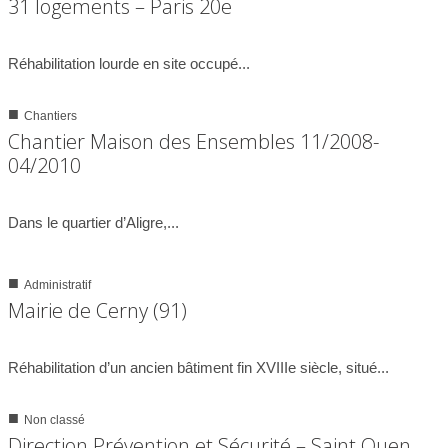
31 logements – Paris 20e
01/10/2010
Réhabilitation lourde en site occupé...
■
Chantiers
0
3333
Chantier Maison des Ensembles 11/2008-
04/2010
17/07/2010
Dans le quartier d’Aligre,...
■
Administratif
0
3781
Mairie de Cerny (91)
17/10/2008
Réhabilitation d’un ancien bâtiment fin XVIIIe siècle, situé...
■
Non classé
0
2930
Direction Prévention et Sécurité – Saint Ouen