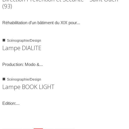
(93)
01/04/2008
Réhabilitation d’un bâtiment du XIX pour...
■
Scénographie/Design
0
2786
Lampe DIALITE
21/09/2004
Production: Modo &...
■
Scénographie/Design
0
2976
Lampe BOOK LIGHT
23/07/2004
Edition:...