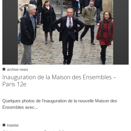
■
archive news
0
3596
Inauguration de la Maison des Ensembles –
Paris 12e
17/11/2010
Quelques photos de l'inauguration de la nouvelle Maison des
Ensembles avec...
■
Habitat
0
5052