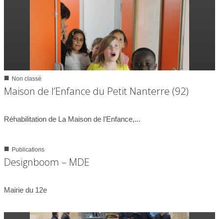
■
Non classé
0
8973
Maison de l’Enfance du Petit Nanterre (92)
01/09/2012
Réhabilitation de La Maison de l’Enfance,...
■
Publications
0
2252
Designboom – MDE
08/07/2011
Mairie du 12e