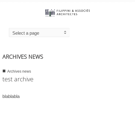
ARCHIVES NEWS
■
Archives news
0
790
test archive
02/08/2014
blablabla