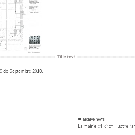
Title text
9 de Septembre 2010.
■
archive news
La mairie d’Illkirch illustre l’
0
2714
24/05/2017