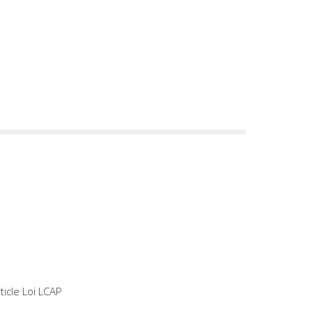
0
4902
article Loi LCAP