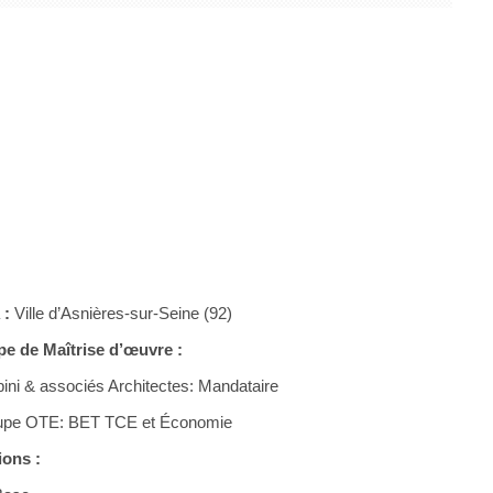
0
532
 :
Ville d’Asnières-sur-Seine (92)
pe de Maîtrise d’œuvre :
ppini & associés Architectes: Mandataire
upe OTE: BET TCE et Économie
ions :