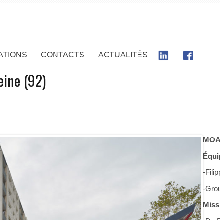
ATIONS
CONTACTS
ACTUALITÉS
eine (92)
MOA
Équi
-Fili
-Gro
Miss