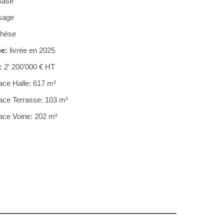
Base
sage
thèse
e:
livrée en 2025
:
2′ 200’000 € HT
ace Halle: 617 m²
ace Terrasse: 103 m²
ace Voirie: 202 m²