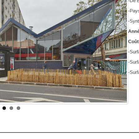
-De 
-Pay
-Syn
Anné
Coût
-Surf
-Surf
-Surf